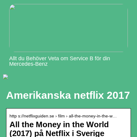
Allt du Behöver Veta om Service B för din
Mercedes-Benz
Amerikanska netflix 2017
http s://netflixguiden.se › film › all-the-money-in-the-w…
All the Money in the World
(2017) på Netflix i Sverige