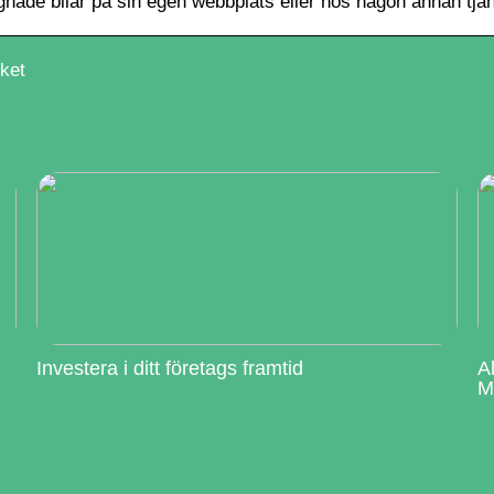
agnade bilar på sin egen webbplats eller hos någon annan tjän
cket
Investera i ditt företags framtid
A
M