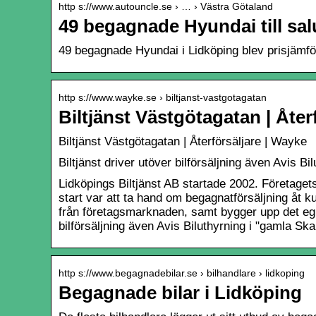
http s://www.autouncle.se › … › Västra Götaland
49 begagnade Hyundai till sal
49 begagnade Hyundai i Lidköping blev prisjämförd
http s://www.wayke.se › biltjanst-vastgotagatan
Biltjänst Västgötagatan | Åter
Biltjänst Västgötagatan | Återförsäljare | Wayke
Biltjänst driver utöver bilförsäljning även Avis B
Lidköpings Biltjänst AB startade 2002. Företagets 
start var att ta hand om begagnatförsäljning åt k
från företagsmarknaden, samt bygger upp det egna 
bilförsäljning även Avis Biluthyrning i "gamla Sk
http s://www.begagnadebilar.se › bilhandlare › lidkoping
Begagnade bilar i Lidköping