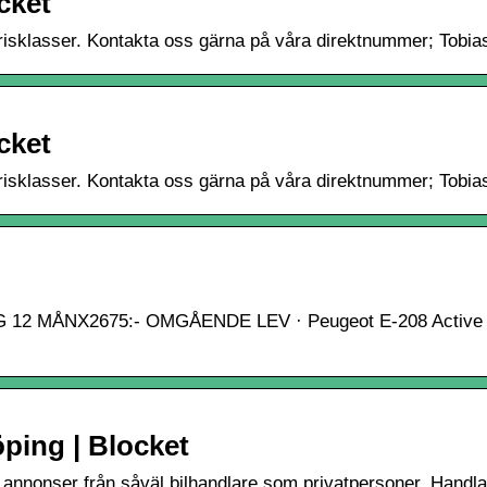
cket
a prisklasser. Kontakta oss gärna på våra direktnummer; Tob
cket
a prisklasser. Kontakta oss gärna på våra direktnummer; Tob
ING 12 MÅNX2675:- OMGÅENDE LEV · Peugeot E-208 Active
öping | Blocket
annonser från såväl bilhandlare som privatpersoner. Handla 