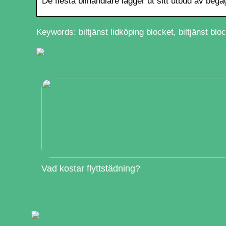
De flesta bilhandlare lägger ut sitt utbud av beg
Keywords: biltjänst lidköping blocket, biltjänst blo
Vad kostar flyttstädning?