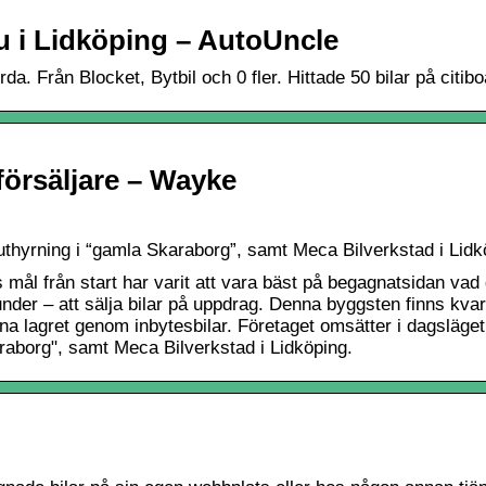
u i Lidköping – AutoUncle
a. Från Blocket, Bytbil och 0 fler. Hittade 50 bilar på citib
försäljare – Wayke
iluthyrning i “gamla Skaraborg”, samt Meca Bilverkstad i Lidk
mål från start har varit att vara bäst på begagnatsidan vad gä
under – att sälja bilar på uppdrag. Denna byggsten finns kvar 
lagret genom inbytesbilar. Företaget omsätter i dagsläget öv
araborg", samt Meca Bilverkstad i Lidköping.