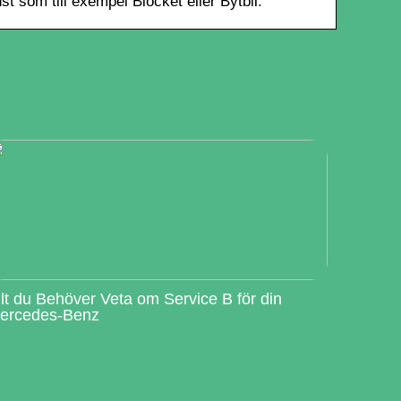
st som till exempel Blocket eller Bytbil.
llt du Behöver Veta om Service B för din
ercedes-Benz