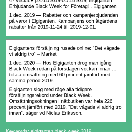
47 vecka.✔[24/11/2019-01/12/2019] Elgiganten
Erbjudande Black Week for Företag! . Elgiganten
1 dec. 2019 — Rabatter och kampanjerbjudanden
på varor i Elgiganten. Kampanjens och åtgärdens
rabatter från 2019-11-24 till 2019-12-01.
Elgigantens försäljning rusade online: ”Det vågade
vi aldrig tro” – Market
1 dec. 2020 — Hos Elgiganten drog man igång
Black Week redan på torsdagen veckan innan …
totala omsättning med 60 procent jämfört med
samma period 2019.
Elgiganten slog med råge alla tidigare
försäljningsrekord under Black Week.
Omsättningsökningen i nätbutiken var hela 226
procent jämfört med 2019. ”Det vågade vi aldrig tro
innan”, säger vd Niclas Eriksson.
Keywords: elgiganten black week 2019