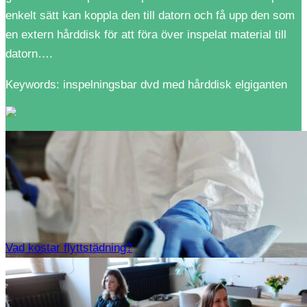
enkelt sätt kan koppla den till datorn och få upp den som
en extern hårddisk för att föra över inspelat material till
datorn….
Keywords: inspelningsbar dvd med hårddisk elgiganten
Vad kostar flyttstädning?