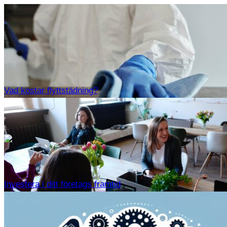
Vad kostar flyttstädning?
Inspelningsbar dvd med
hårddisk elgiganten
Investera i ditt företags framtid
http s://www.elgiganten.se › … › Blu-ray & DVD-spelare
Panasonic Inspelningsbar Blu-ray-