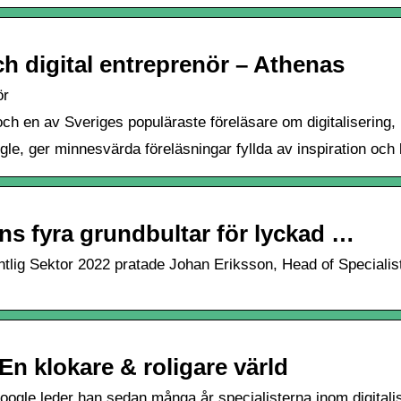
ch digital entreprenör – Athenas
ör
ch en av Sveriges populäraste föreläsare om digitalisering,
e, ger minnesvärda föreläsningar fyllda av inspiration och 
s fyra grundbultar för lyckad …
tlig Sektor 2022 pratade Johan Eriksson, Head of Specialist
En klokare & roligare värld
ogle leder han sedan många år specialisterna inom digitalis