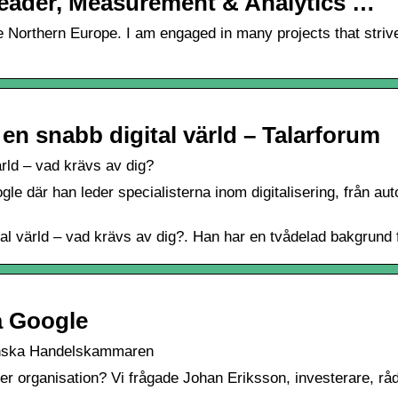
Leader, Measurement & Analytics …
Northern Europe. I am engaged in many projects that strives
en snabb digital värld – Talarforum
rld – vad krävs av dig?
e där han leder specialisterna inom digitalisering, från aut
al värld – vad krävs av dig?. Han har en tvådelad bakgrund 
på Google
venska Handelskammaren
v er organisation? Vi frågade Johan Eriksson, investerare, r