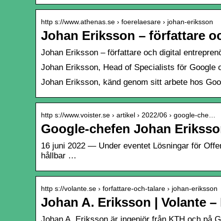
http s://www.athenas.se › foerelaesare › johan-eriksson
Johan Eriksson – författare o
Johan Eriksson – författare och digital entrepren
Johan Eriksson, Head of Specialists för Google o
Johan Eriksson, känd genom sitt arbete hos Googl
http s://www.voister.se › artikel › 2022/06 › google-che…
Google-chefen Johan Eriksson
16 juni 2022 — Under eventet Lösningar för Offen
hållbar …
http s://volante.se › forfattare-och-talare › johan-eriksson
Johan A. Eriksson | Volante – 
Johan A. Eriksson är ingenjör från KTH och på Go