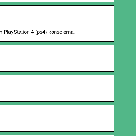
h PlayStation 4 (ps4) konsolerna.