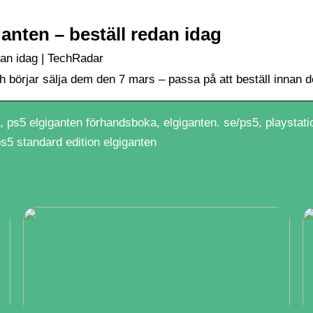
ganten – beställ redan idag
dan idag | TechRadar
ch börjar sälja dem den 7 mars – passa på att beställ innan de
, ps5 elgiganten förhandsboka, elgiganten. se/ps5, playstati
ps5 standard edition elgiganten