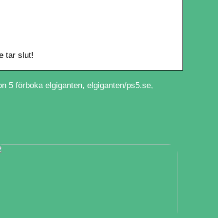
 tar slut!
on 5 förboka elgiganten, elgiganten/ps5.se,