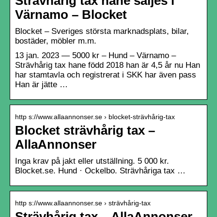
Strävhårig tax hane säljes i
Värnamo – Blocket
Blocket – Sveriges största marknadsplats, bilar,
bostäder, möbler m.m.
13 jan. 2023 — 5000 kr – Hund – Värnamo –
Strävhårig tax hane född 2018 han är 4,5 år nu Han
har stamtavla och registrerat i SKK har även pass
Han är jätte …
http s://www.allaannonser.se › blocket-strävhårig-tax
Blocket strävhårig tax –
AllaAnnonser
Inga krav på jakt eller utställning. 5 000 kr.
Blocket.se. Hund · Ockelbo. Strävhåriga tax …
http s://www.allaannonser.se › strävhårig-tax
Strävhårig tax – AllaAnnonser