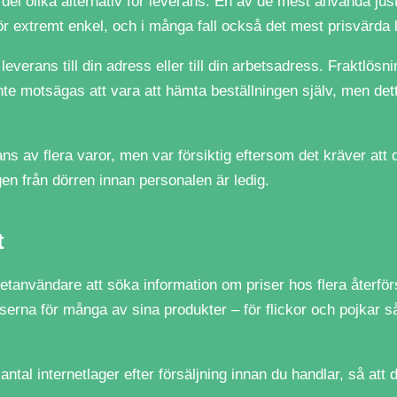
l del olika alternativ för leverans. En av de mest använda jus
r extremt enkel, och i många fall också det mest prisvärda l
leverans till din adress eller till din arbetsadress. Fraktlös
te motsägas att vara att hämta beställningen själv, men dett
erans av flera varor, men var försiktig eftersom det kräver at
ngen från dörren innan personalen är ledig.
t
rnetanvändare att söka information om priser hos flera återförs
riserna för många av sina produkter – för flickor och pojkar 
antal internetlager efter försäljning innan du handlar, så att 