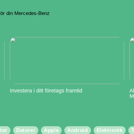
 för din Mercedes-Benz
Investera i ditt företags framtid
A
M
tor
Datorer
Apple
Android
Elektronik
T