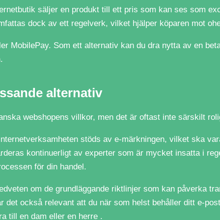
nternetbutik säljer en produkt till ett pris som kan ses som e
mfattas dock av ett regelverk, vilket hjälper köparen mot ohe
r MobilePay. Som ett alternativ kan du dra nytta av en betalni
.
assande alternativ
anska webshopens villkor, men det är oftast inte särskilt roli
internetverksamheten stöds av e-märkningen, vilket ska vara e
rderas kontinuerligt av experter som är mycket insatta i r
processen för din handel.
veten om de grundläggande riktlinjer som kan påverka trans
et också relevant att du när som helst behåller ditt e-postk
a till en dam eller en herre .