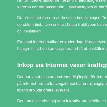
Nu för tiden erbjuder de flesta onlineföretag en he
varorna när det passar dig. Leveranstypen är därfö
Du bör också föredra att beställa beställningen för 
oproblematisk. Den enklast köpta frakttypen kan in
onlinebutiken.
Ett antal internetbutiker erbjuder dag-till-dag lev
hänsyn till att de kan garantera att få ut beställni
Inköp via Internet växer kraftig
Det har visat sig vara extremt tillgängligt för Inte
på Internet har setts tvingats sänka försäljningsp
ibland erbjuda gratis leverans.
Det kan dock visa sig vara lukrativt att besöka ett 