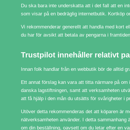
Du ska bara inte underskatta att i det fall att en i
som visar på en bedräglig internetbutik. Kortköp o
Vi rekommenderar generellt att handla med kort elle
du har för avsikt att betala av pengarna i framtiden
Trustpilot innehåller relativt p
Innan folk handlar från en webbutik bör de alltid gr
Ett annat förslag kan vara att titta närmare på om 
danska lagstiftningen, samt att verksamheten utvä
att få hjälp i den mån du utsätts för svårigheter i 
Utöver detta rekommenderas det att köparen är med
nätverksamheten använder. I detta sammanhang är d
om din beställning, oavsett om du letar efter en var