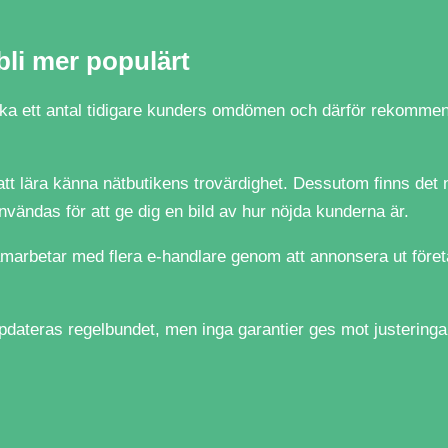
bli mer populärt
anska ett antal tidigare kunders omdömen och därför rekommen
t lära känna nätbutikens trovärdighet. Dessutom finns det n
ändas för att ge dig en bild av hur nöjda kunderna är.
amarbetar med flera e-handlare genom att annonsera ut föret
ppdateras regelbundet, men inga garantier ges mot justeringa