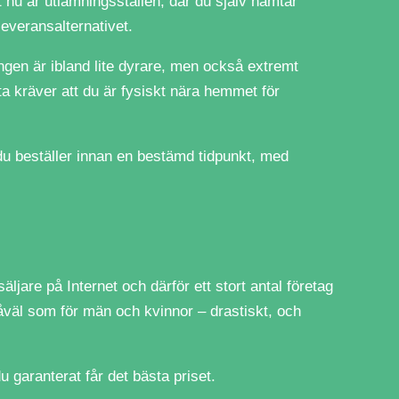
t nu är utlämningsställen, där du själv hämtar
everansalternativet.
ningen är ibland lite dyrare, men också extremt
a kräver att du är fysiskt nära hemmet för
t du beställer innan en bestämd tidpunkt, med
äljare på Internet och därför ett stort antal företag
såväl som för män och kvinnor – drastiskt, och
du garanterat får det bästa priset.