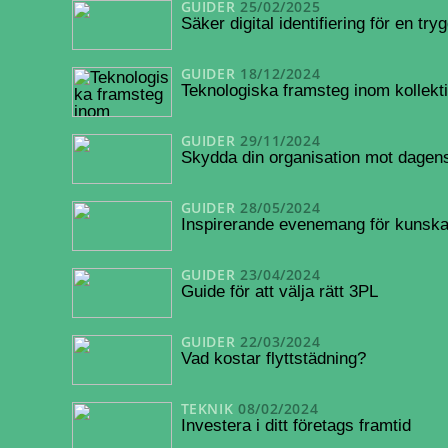
GUIDER
25/02/2025
Säker digital identifiering för en try
GUIDER
18/12/2024
Teknologiska framsteg inom kollekt
GUIDER
29/11/2024
Skydda din organisation mot dagens 
GUIDER
28/05/2024
Inspirerande evenemang för kunsk
GUIDER
23/04/2024
Guide för att välja rätt 3PL
GUIDER
22/03/2024
Vad kostar flyttstädning?
TEKNIK
08/02/2024
Investera i ditt företags framtid